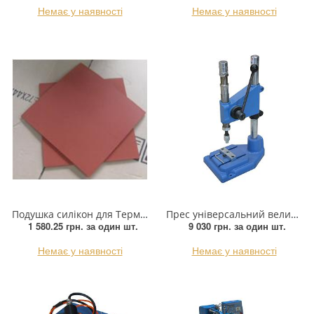
Немає у наявності
Немає у наявності
Пряжка
Гудзик
Розмірники
Гумка
Сумочна фурнітура
Скотч для шкіри
Стрази
Подушка силікон для Термо-преса /38*38/, шт
Прес універсальний великий 4121 (з ударним механізмом)
1 580.25 грн.
за один шт.
9 030 грн.
за один шт.
Тесьма
Немає у наявності
Немає у наявності
Ремені
Тесьма зі страз