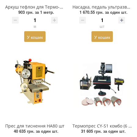
Взуттєва фурнітура
Аркуш тефлон для Термо-преса, ширина 100см, м
Насадка, педаль ультразвукового апарату FYD-362
903 грн.
за 1 метр.
1 670.55 грн.
за один шт.
Паєтки
м
шт
Пакети
У кошик
У кошик
Перетяжка
Пір'я
Пломба
Підвіски
Полотна зі страз
Прес, Термопрес
Пристосування
Прес для тиснення HA80 шт
Термопрес CY-S1 комбо (6 в 1) /29*38см/, шт
40 635 грн.
за один шт.
31 605 грн.
за один шт.
Відсоток