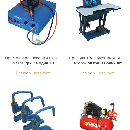
Прикраси
Фіксатори, наконечники
Хольнітен
Ланцюги метал
Прес ультразвуковий FYD-362 для SS, шт.
Прес ультразвуковий для SS(2 барабани), шт
Шнурки Гумові
27 090 грн.
за один шт.
182 857.50 грн.
за один шт.
Пакетна етикетка
Немає у наявності
Немає у наявності
Шнур