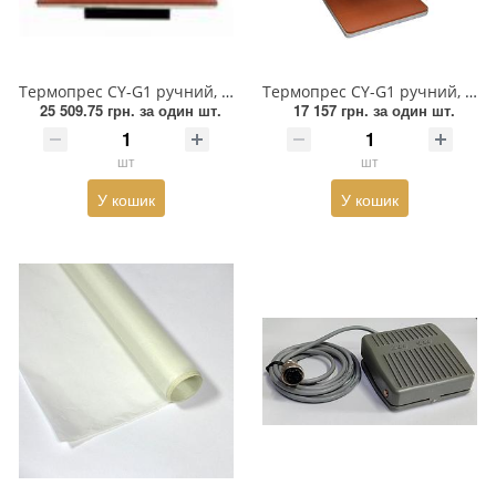
Змійки, Бігунки, Блискавки
Прикраси
Кліпси шубні, гачки
Хольнітен
Термопрес CY-G1 ручний, високого тиску /40*60/, шт
Термопрес CY-G1 ручний, високого тиску /38*38/, шт
Кнопка
Шеврони
25 509.75 грн.
за один шт.
17 157 грн.
за один шт.
Колекція 2023
Шнур, Сутаж
шт
шт
У кошик
У кошик
Краби
Мереживо
Лейба/етикетка гумова...
Липучка
Матриця
Нитка