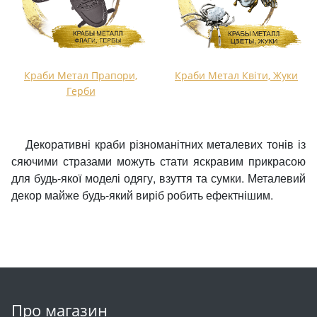
Змійки, Бігунки, Блискавки
Прикраси
Кліпси шубні, гачки
Хольнітен
Кнопка
Шеврони
Краби Метал Прапори,
Краби Метал Квіти, Жуки
Герби
Колекція 2023
Шнур, Сутаж
Краби
Декоративні краби різноманітних металевих тонів із
сяючими стразами можуть стати яскравим прикрасою
Мереживо
для будь-якої моделі одягу, взуття та сумки. Металевий
декор майже будь-який виріб робить ефектнішим.
Лейба/етикетка гумова...
Липучка
Матриця
Нитка
Про магазин