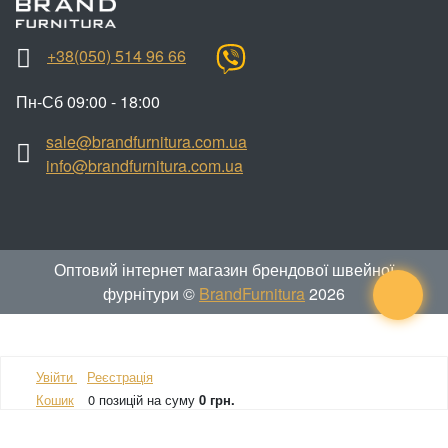
Пряжка
+38(050) 514 96 66
Гудзик
Пн-Сб 09:00 - 18:00
Розмірники
sale@brandfurnitura.com.ua
info@brandfurnitura.com.ua
Гумка
Сумочна фурнітура
Скотч для шкіри
Оптовий інтернет магазин брендової швейної
фурнітури ©
BrandFurnitura
2026
Стрази
Тесьма
Увійти
Реєстрація
Ремені
Кошик
0 позицій
на суму
0 грн.
Тесьма зі страз