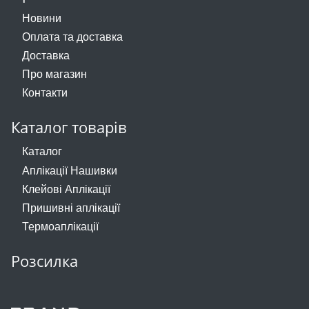
Взуттєва фурнітура
Новини
Паєтки
Оплата та доставка
Доставка
Пакети
Про магазин
Контакти
Перетяжка
Пір'я
Каталог товарів
Каталог
Пломба
Аплікації Нашивки
Підвіски
Клейові Аплікації
Пришивні аплікації
Полотна зі страз
Термоаплікації
Прес, Термопрес
Розсилка
Пристосування
Відсоток