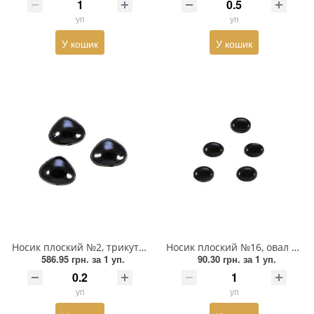
уп
уп
Пряжка
У кошик
У кошик
Гудзик
Розмірники
Гумка
Сумочна фурнітура
Скотч для шкіри
Стрази
Тесьма
Носик плоский №2, трикутний 15*12мм чорний, 1тис.шт
Носик плоский №16, овал 8*6мм чорний, 1тис.шт
586.95 грн.
за 1 уп.
90.30 грн.
за 1 уп.
Ремені
уп
уп
Тесьма зі страз