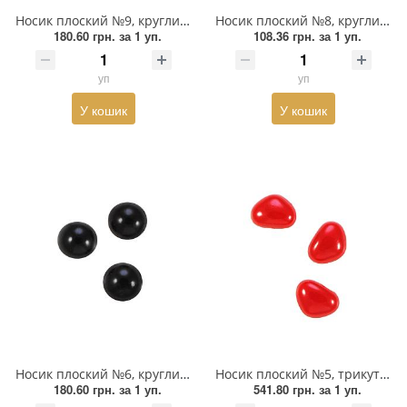
Взуттєва фурнітура
Носик плоский №9, круглий 10мм червоний, 1тис.шт
Носик плоский №8, круглий 7мм чорний, 1тис.шт
180.60 грн.
за 1 уп.
108.36 грн.
за 1 уп.
Паєтки
уп
уп
Пакети
У кошик
У кошик
Перетяжка
Пір'я
Пломба
Підвіски
Полотна зі страз
Прес, Термопрес
Пристосування
Носик плоский №6, круглий 10мм чорний, 1тис.шт
Носик плоский №5, трикутний 13*10мм червоний, 1тис.шт
180.60 грн.
за 1 уп.
541.80 грн.
за 1 уп.
Відсоток