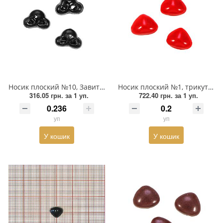
Носик плоский №10, Завиток 10мм чорний, 1тис.шт
Носик плоский №1, трикутний 17*13мм червоний, 1тис.шт
316.05 грн.
за 1 уп.
722.40 грн.
за 1 уп.
уп
уп
У кошик
У кошик