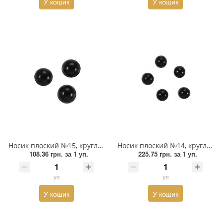
У кошик
У кошик
Прикраси
Фіксатори, наконечники
Хольнітен
Ланцюги метал
Шнурки Гумові
Пакетна етикетка
Носик плоский №15, круглий 8мм чорний, 1тис.шт
Носик плоский №14, круглий 4мм чорний, 1тис.шт
Шнур
108.36 грн.
за 1 уп.
225.75 грн.
за 1 уп.
уп
уп
У кошик
У кошик