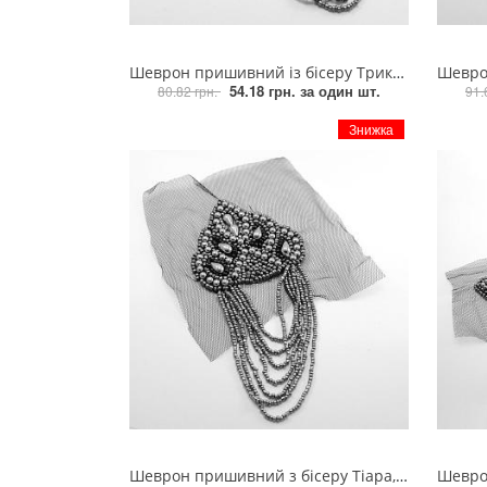
Пряжка
Шеврон пришивний із бісеру Трикутник, 16,5*7см, чорний гематит, срібло, шт
Шеврон при
Гудзик
54.18 грн.
за один шт.
80.82 грн.
91.
Знижка
Розмірники
Гумка
Сумочна фурнітура
Скотч для шкіри
Стрази
Тесьма
Ремені
Тесьма зі страз
Шеврон пришивний з бісеру Тіара, 7,7*16см, чорний гематит, шт
Шеврон приши