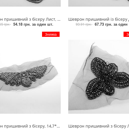
шивний з бісеру Лист, 17*8см, чорний гематит, шт
Шеврон пришивний із бісеру Дерево, 7,5*9,5см, чорний гематит, 
54.18 грн.
за один шт.
67.73 грн.
за один 
65 грн.
93.91 грн.
Знижка
З
вний з бісеру, 14,7*6,5см, чорний гематит, срібло, шт
Шеврон пришивний з бісеру Лист, 10*9,5см, чорний гематит,