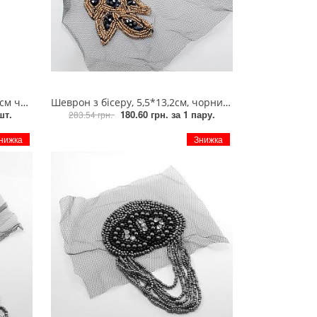
оний, шт
Шеврон з бісеру, 5,5*13,2см, чорний, коричневий, пара
шт.
180.60 грн.
за 1 пару.
283.54 грн.
нижка
Знижка