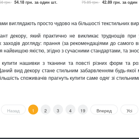
54.18 грн.
за один шт.
42.89 грн.
за один 
56 грн.
75.85 грн.
и виглядають просто чудово на більшості текстильних виро
ант декору, який практично не викликає труднощів при у
х заходів догляду: прання (за рекомендаціями до самого в
я найвищою якістю, згідно з сучасними стандартами, та знос
 купити нашивки з тканини та повсті різних форм та ро
аний вид декору стане стильним забарвленням будь-якої мо
більшість споживачів прагнуть купити саме одяг зі стильн
Назад
1
2
3
4
19
Вперед
Усі