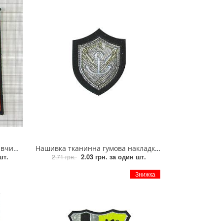
малюнок, шт
Нашивка тканинна гумова накладка ЯКІР 2,6*3,5см чорна, сірий, золотий, шт
шт.
2.03 грн.
за один шт.
2.71 грн.
Знижка