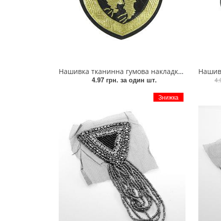
Взуттєва фурнітура
Паєтки
Пакети
Перетяжка
Нашивка тканинна гумова накладка Classic чорний, золото (№5)
Нашивка тканинн
4.97 грн.
за один шт.
4.
Пір'я
Знижка
Пломба
Підвіски
Полотна зі страз
Прес, Термопрес
Пристосування
Відсоток