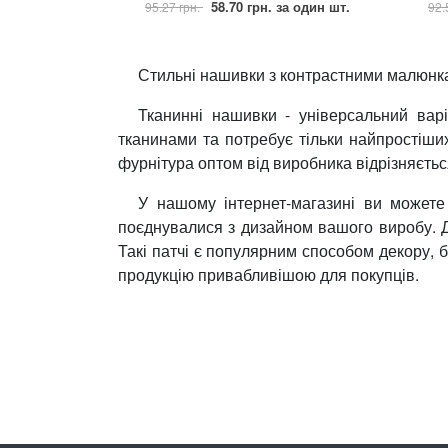
58.70 грн.
за один шт.
95.27 грн.
92.
Прикраси
Стильні нашивки з контрастними малюнкам
Фіксатори, наконечники
Тканинні нашивки - універсальний варі
Хольнітен
тканинами та потребує тільки найпростіши
фурнітура оптом від виробника відрізняєтьс
Ланцюги метал
У нашому інтернет-магазині ви можете
Шнурки Гумові
поєднувалися з дизайном вашого виробу. Д
Такі патчі є популярним способом декору, 
Пакетна етикетка
продукцію привабливішою для покупців.
Шнур