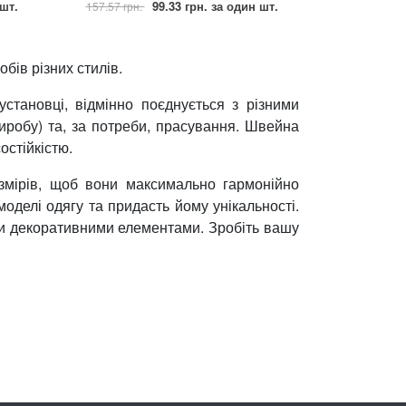
шт.
99.33 грн.
за один шт.
157.57 грн.
бів різних стилів.
становці, відмінно поєднується з різними
иробу) та, за потреби, прасування. Швейна
остійкістю.
змірів, щоб вони максимально гармонійно
делі одягу та придасть йому унікальності.
ими декоративними елементами. Зробіть вашу