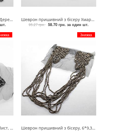
срібло, шт
Шеврон пришивний з бісеру Хмара, 8*14см, чорний гематит, намистини, прозоре каміння, шт
шт.
58.70 грн.
за один шт.
95.27 грн.
нижка
Знижка
 білий, шт
Шеврон пришивний з бісеру, 6*9,3см, чорний гематит, шт