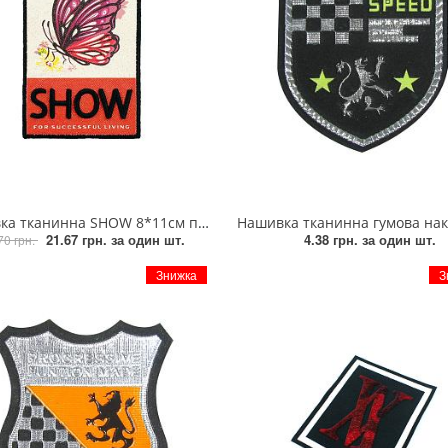
на SHOW 8*11см прямокутної форми, малюнок кольоровий метелик, шт
Нашивка тканинна гумова накладка Formula1 чорний
21.67 грн.
за один шт.
4.38 грн.
за один шт.
70 грн.
Знижка
З