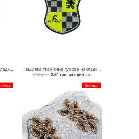
, срібло
Нашивка тканинна гумова накладка Flyasia жовтий, шахівниця-чорний, срібло (№4)
2.84 грн.
за один шт.
4.06 грн.
нижка
Знижка