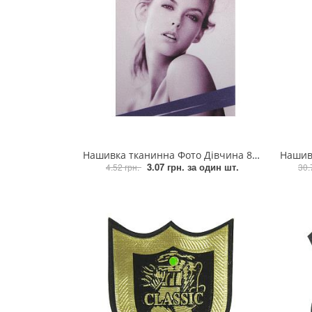
Змійки, Бігунки, Блискавки
Прикраси
Кліпси шубні, гачки
Хольнітен
Кнопка
Шеврони
Колекція 2023
Шнур, Сутаж
Краби
Нашивка тканинна Фото Дівчина 8*10,5см біло-бузковий, шт
Нашивка тканин
Мереживо
3.07 грн.
за один шт.
4.52 грн.
30.
Лейба/етикетка гумова...
Липучка
Матриця
Нитка