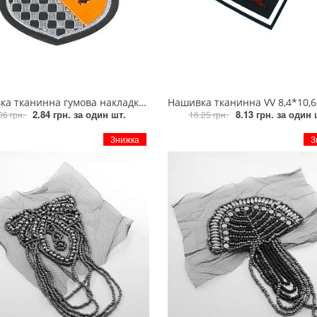
а гумова накладка Лев помаранчевий кут, шахівниця-чорний, срібло (№3)
Нашивка тканинна VV 8,4*10,6см чорний, білий, черв
2.84 грн.
за один шт.
8.13 грн.
за один 
06 грн.
16.25 грн.
Знижка
З