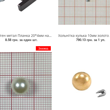
ал Планка 20*4мм на 2 ніжках, з пластиною, Black Nickel, шт
Хольнітка кулька 10мм золото /0,9тис.ш
8.58 грн.
за один шт.
790.13 грн.
за 1 уп.
Знижка