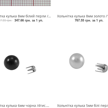
а кулька 8мм білий перли /1,8тыс.шт/, уп
Хольнітка кулька 8мм золото /1,8тис.ш
347.66 грн.
за 1 уп.
767.55 грн.
за 1 уп.
7.55 грн.
ка кулька 6мм чорна /4тис.шт/, уп
Хольнітка кулька 5мм білі перли /5тис.ш