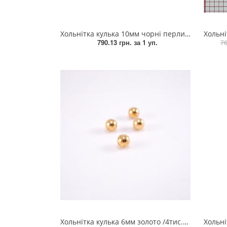
Пряжка
Хольнітка кулька 10мм чорні перли /0,9тис.шт/, уп
Хольнітк
Гудзик
790.13 грн.
за 1 уп.
76
Розмірники
Гумка
Сумочна фурнітура
Скотч для шкіри
Стрази
Тесьма
Ремені
Тесьма зі страз
Хольнітка кулька 6мм золото /4тис.шт/, уп
Хольніт