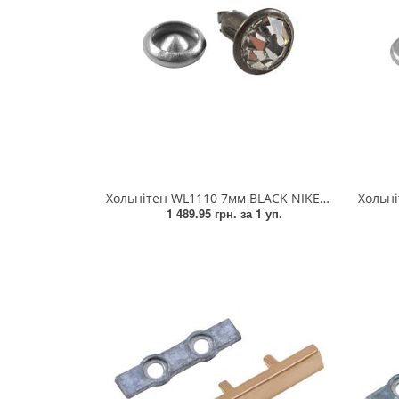
Змійки, Бігунки, Блискавки
Прикраси
Кліпси шубні, гачки
Хольнітен
Кнопка
Шеврони
Колекція 2023
Шнур, Сутаж
Краби
Хольнітен WL1110 7мм BLACK NIKEL, камінь 1тис.шт.
Хольніте
Мереживо
1 489.95 грн.
за 1 уп.
Лейба/етикетка гумова...
Липучка
Матриця
Нитка