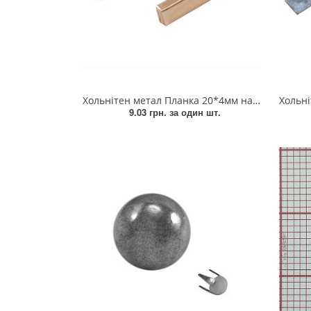
Взуттєва фурнітура
Паєтки
Пакети
Перетяжка
Хольнітен метал Планка 20*4мм на 2 ніжках, з пластиною, Gold, шт
Хольнітен мет
9.03 грн.
за один шт.
Пір'я
Пломба
Підвіски
Полотна зі страз
Прес, Термопрес
Пристосування
Відсоток