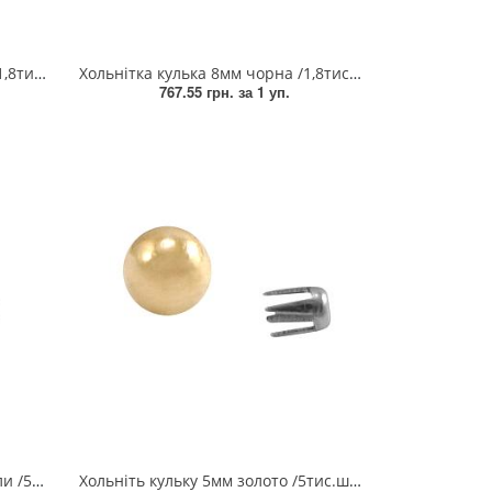
т/, уп
Хольнітка кулька 8мм чорна /1,8тис.шт/, уп
767.55 грн.
за 1 уп.
т/, уп
Хольніть кульку 5мм золото /5тис.шт/, уп