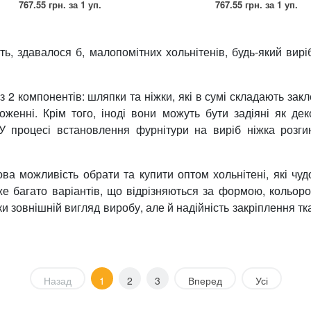
767.55 грн.
за 1 уп.
767.55 грн.
за 1 уп.
іть, здавалося б, малопомітних хольнітенів, будь-який ви
 2 компонентів: шляпки та ніжки, які в сумі складають зак
оженні. Крім того, іноді вони можуть бути задіяні як де
. У процесі встановлення фурнітури на виріб ніжка розги
ова можливість обрати та купити оптом хольнітені, які ч
же багато варіантів, що відрізняються за формою, кольоро
ки зовнішній вигляд виробу, але й надійність закріплення т
Назад
1
2
3
Вперед
Усі