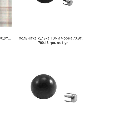
т/, уп
Хольнітка кулька 10мм чорна /0,9тис.шт/, уп
790.13 грн.
за 1 уп.