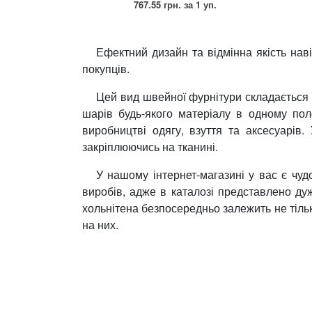
767.55 грн.
за 1 уп.
Прикраси
Ефектний дизайн та відмінна якість нав
Фіксатори, наконечники
покупців.
Хольнітен
Цей вид швейної фурнітури складається з
шарів будь-якого матеріалу в одному пол
Ланцюги метал
виробництві одягу, взуття та аксесуарів
Шнурки Гумові
закріплюючись на тканині.
У нашому інтернет-магазині у вас є чуд
Пакетна етикетка
виробів, адже в каталозі представлено ду
Шнур
хольнітена безпосередньо залежить не тіль
на них.