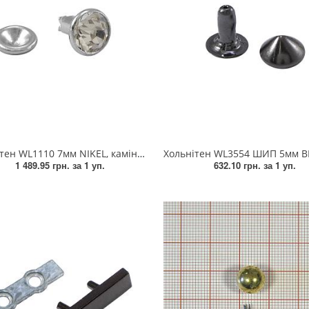
н WL1110 7мм NIKEL, камінь 1тис.шт.
Хольнітен WL3554 ШИП 5мм BLACK NIKEL 1т
1 489.95 грн.
за 1 уп.
632.10 грн.
за 1 уп.