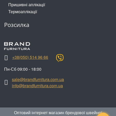
Змійки, Бігунки, Блискавки
Прикраси
Пришивні аплікації
Термоаплікації
Кліпси шубні, гачки
Хольнітен
Розсилка
Кнопка
Шеврони
Колекція 2023
Шнур, Сутаж
Краби
+38(050) 514 96 66
Мереживо
Пн-Сб 09:00 - 18:00
Лейба/етикетка гумова...
sale@brandfurnitura.com.ua
Липучка
info@brandfurnitura.com.ua
Матриця
Нитка
Оптовий інтернет магазин брендової швейної