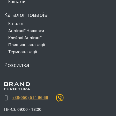
Контакти
Прикраси
Каталог товарів
Фіксатори, наконечники
Каталог
Аплікації Нашивки
Хольнітен
Клейові Аплікації
Ланцюги метал
Пришивні аплікації
Термоаплікації
Шнурки Гумові
Розсилка
Пакетна етикетка
Шнур
+38(050) 514 96 66
Пн-Сб 09:00 - 18:00