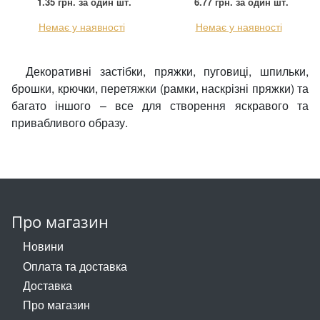
1.35 грн.
за один шт.
6.77 грн.
за один шт.
Немає у наявності
Немає у наявності
Пряжка
Гудзик
Декоративні застібки, пряжки, пуговиці, шпильки,
брошки, крючки, перетяжки (рамки, наскрізні пряжки) та
Розмірники
багато іншого – все для створення яскравого та
привабливого образу.
Гумка
Сумочна фурнітура
Скотч для шкіри
Стрази
Про магазин
Новини
Тесьма
Оплата та доставка
Ремені
Доставка
Про магазин
Тесьма зі страз