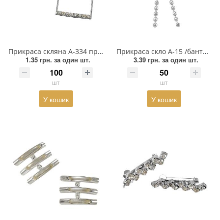
Змійки, Бігунки, Блискавки
Прикраси
Кліпси шубні, гачки
Хольнітен
Кнопка
Шеврони
Прикраса скляна А-334 прям. 3,5см/ 8 каменів верх, 8 каменів низ
Прикраса скло А-15 /бантик/
1.35 грн.
за один шт.
3.39 грн.
за один шт.
Колекція 2023
Шнур, Сутаж
шт
шт
Краби
У кошик
У кошик
Мереживо
Лейба/етикетка гумова...
Липучка
Матриця
Нитка