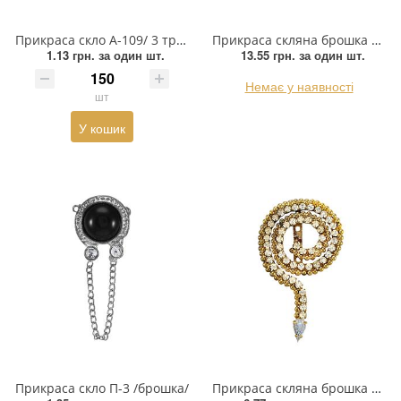
Взуттєва фурнітура
Прикраса скло А-109/ 3 трубки по 1 каменю/
Прикраса скляна брошка А-78 (6476) NIKEL /twiх щільний/
Паєтки
1.13 грн.
за один шт.
13.55 грн.
за один шт.
Пакети
Немає у наявності
шт
Перетяжка
У кошик
Пір'я
Пломба
Підвіски
Полотна зі страз
Прес, Термопрес
Пристосування
Прикраса скло П-3 /брошка/
Прикраса скляна брошка Равлик gold
Відсоток