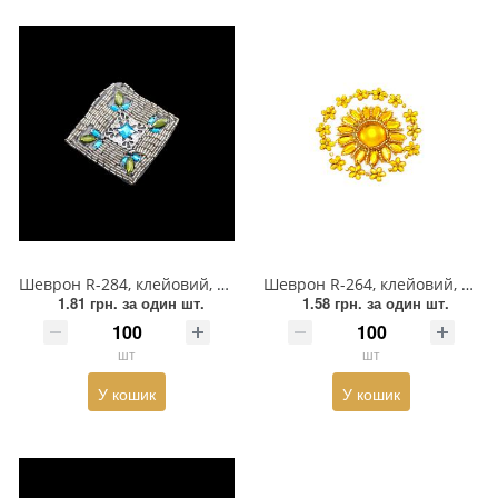
Шеврон R-284, клейовий, 7*7см, квадрат бісер білий, центр-металевий квадрат з каменем, 12 каменів
Шеврон R-264, клейовий, 8см, прозора основа, квітка з бурштинового каміння
1.81 грн.
за один шт.
1.58 грн.
за один шт.
шт
шт
У кошик
У кошик