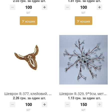
2.03 грн.
за один шт.
1.81 грн.
за один шт.
Пряжка
шт
шт
Гудзик
У кошик
У кошик
Розмірники
Гумка
Сумочна фурнітура
Скотч для шкіри
Стрази
Тесьма
Шеврон R-377, клейовий, коричневий. бісер, каміння, намистини
Шеврон R-329, 9*9см, метал. основа, гілка мідн. дріт, квітка бісер
Ремені
2.26 грн.
за один шт.
1.13 грн.
за один шт.
Тесьма зі страз
шт
шт