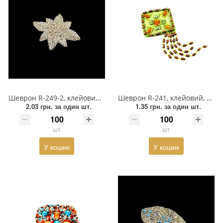
Шеврон R-249-2, клейовий, сітка, квітка-бісер веселка, каміння
Шеврон R-241, клейовий, 7*7см, повсть ромб зелений, каміння, підвіска бісер, дерев'яні намисто
2.03 грн.
за один шт.
1.35 грн.
за один шт.
шт
шт
У кошик
У кошик