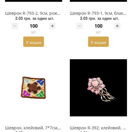
Взуттєва фурнітура
Шеврон R-793-2, 9см, рожевий мереживний квітка, черепашки, підвіски
Шеврон R-793-1, 9см, блакитна мереживна квітка, металеві прикраси, підвіски, пластмасова прикраса в центрі.
Паєтки
2.03 грн.
за один шт.
2.03 грн.
за один шт.
Пакети
шт
шт
Перетяжка
У кошик
У кошик
Пір'я
Пломба
Підвіски
Полотна зі страз
Прес, Термопрес
Пристосування
Шеврон, клейовий, 7*7см, рогожка, кольорові метелики
Шеврон R-392; клейовий, зірка - рожеве каміння, квіти, троянда, підвіски
Відсоток