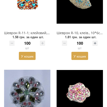
Шеврон R-11-1; клейовий, 7*7см, квадрат бісер білий, блакитний, хакі, 9 кам.
Шеврон R-10, клеїв., 10*6см, Вісімка срібний бісер, блакитна півкуля
1.58 грн.
за один шт.
1.81 грн.
за один шт.
шт
шт
У кошик
У кошик