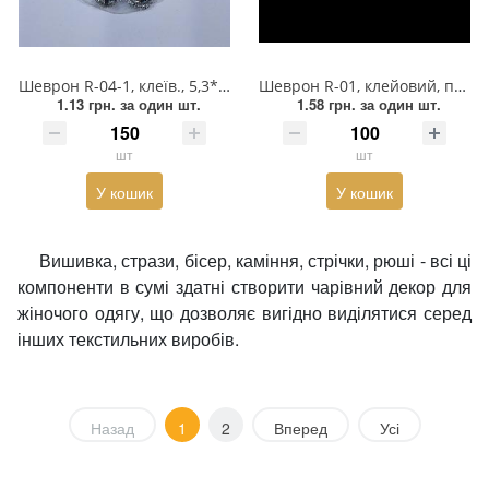
Шеврон R-04-1, клеїв., 5,3*5,3см, коло, прозорий. основа, квітка із зелений. каменів-ромби, намистини
Шеврон R-01, клейовий, прозора основа, квітка - намисто, біло-рожеві паєтки
1.13 грн.
за один шт.
1.58 грн.
за один шт.
шт
шт
У кошик
У кошик
Вишивка, стрази, бісер, каміння, стрічки, рюші - всі ці
компоненти в сумі здатні створити чарівний декор для
жіночого одягу, що дозволяє вигідно виділятися серед
інших текстильних виробів.
Назад
1
2
Вперед
Усі