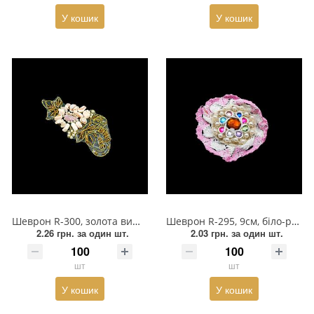
У кошик
У кошик
Прикраси
Фіксатори, наконечники
Хольнітен
Ланцюги метал
Шнурки Гумові
Пакетна етикетка
Шнур
Шеврон R-300, золота вишивка на сітці, черепашки, рожевий камінь
Шеврон R-295, 9см, біло-рожева квітка, кольорові скляні камені, бісер, намистини
2.26 грн.
за один шт.
2.03 грн.
за один шт.
шт
шт
У кошик
У кошик