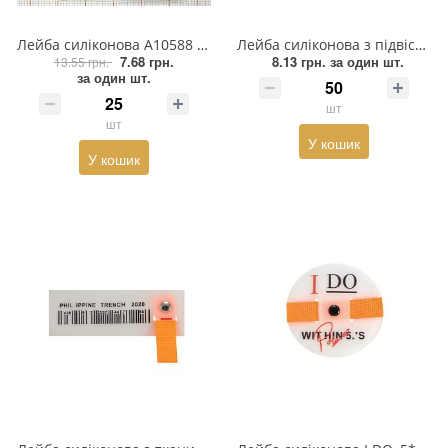
Взуттєва фурнітура
Лейба силіконова A10588 55*65 FJHXFL Кленовий лист, біла, жовта, чорна, синя емаль
Лейба силіконова з підвіскою SWAGGER, 7.5*5см, прозорий, чорний, червоний, салатовий, шт.
Паєтки
7.68 грн.
8.13 грн.
за один шт.
13.55 грн.
за один шт.
Пакети
шт
шт
Перетяжка
У кошик
У кошик
Пір'я
Пломба
Підвіски
Полотна зі страз
Прес, Термопрес
Пристосування
Відсоток