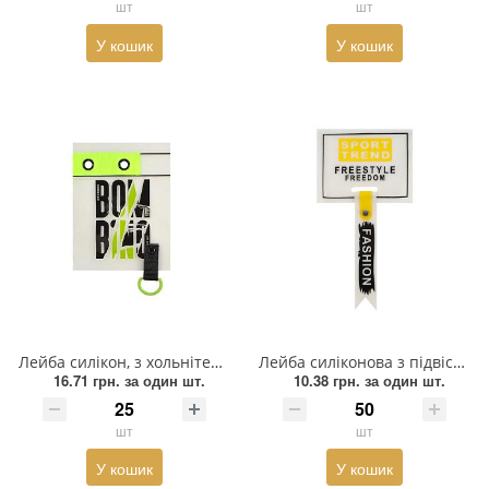
шт
шт
Прикраси
У кошик
У кошик
Фіксатори, наконечники
Хольнітен
Ланцюги метал
Шнурки Гумові
Пакетна етикетка
Шнур
Лейба силікон, з хольнітенами на тканині, BOMBINO, 7*9см, чорний, зелений, шт
Лейба силіконова з підвіскою SPORT TREND, 7*9см, білий, чорний, жовтий, шт
16.71 грн.
за один шт.
10.38 грн.
за один шт.
шт
шт
У кошик
У кошик