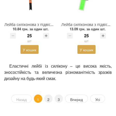
Лейба силіконова з підвіскою Summer Authentic, 4*15см, чорний, білий, оранжевий, шт.
Лейба силіконова з підвіскою ANCK, 5.5*5.5см, чорний, білий, салатовий, шт.
10.84 грн.
за один шт.
13.09 грн.
за один шт.
шт
шт
У кошик
У кошик
Еластичні лейбі із силікону – це висока якість,
зносостійкість та величезна різноманітність зразків
дизайну на будь-який смак.
Назад
1
2
3
Вперед
Усі