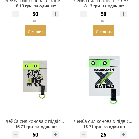
Лейба силіконова з тканинною підвіскою PHILIPPINE, 4*7см, прозорий, чорний, оранжевий, шт
Лейба силіконова I DO, 5*5см, чорний, білий, оранжевий, шт
8.13 грн.
за один шт.
8.13 грн.
за один шт.
Пряжка
шт
шт
Гудзик
У кошик
У кошик
Розмірники
Гумка
Сумочна фурнітура
Скотч для шкіри
Стрази
Тесьма
Ремені
Лейба силіконова c підвіскою STOY TRUE, 7*9см, прозорий, чорний, салатовий, шт
Лейба силіконова з підвіскою BATED, 7*9см, прозора. чорний, салатовий, срібло, шт
16.71 грн.
за один шт.
16.71 грн.
за один шт.
Тесьма зі страз