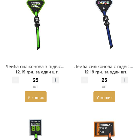
Лейба силіконова з підвіскою FOREVER LOVE, 6*16см, чорний, білий, зелений, шт
Лейба силіконова c підвіскою PATCH, 6*16см, чорний, білий, червоний, синій, шт
12.19 грн.
за один шт.
12.19 грн.
за один шт.
шт
шт
У кошик
У кошик