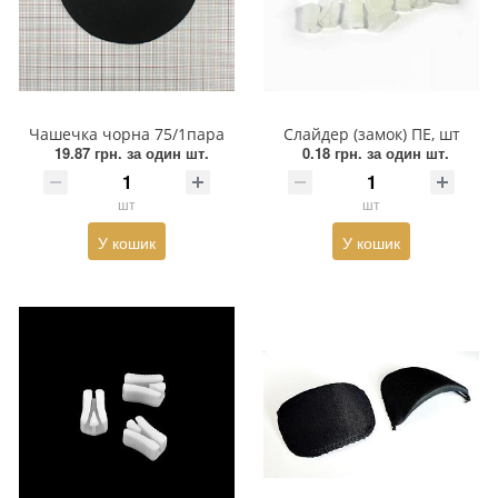
Змійки, Бігунки, Блискавки
Прикраси
Кліпси шубні, гачки
Хольнітен
Кнопка
Шеврони
Чашечка чорна 75/1пара
Слайдер (замок) ПЕ, шт
19.87 грн.
за один шт.
0.18 грн.
за один шт.
Колекція 2023
Шнур, Сутаж
шт
шт
Краби
У кошик
У кошик
Мереживо
Лейба/етикетка гумова...
Липучка
Матриця
Нитка