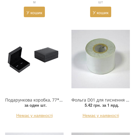
м
шт
Прикраси
У кошик
У кошик
Фіксатори, наконечники
Хольнітен
Ланцюги метал
Шнурки Гумові
Пакетна етикетка
Шнур
Подарункова коробка, 77*67*33мм, чорний, шт
Фольга D01 для тиснення біла
за один шт.
5.42 грн.
за 1 ярд.
Немає у наявності
Немає у наявності