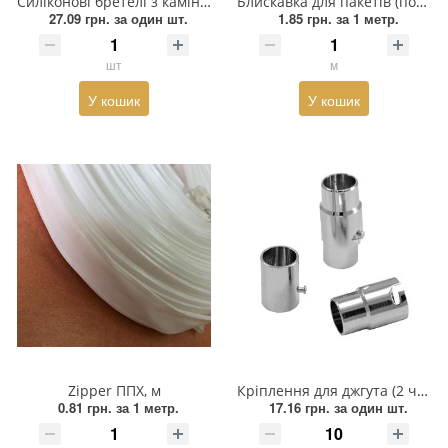
Силіконові бретелі з камінням
Блискавка для пакетів (поліестер) Zipper (Зіппер)
27.09 грн.
за один шт.
1.85 грн.
за 1 метр.
Пряжка
шт
м
Гудзик
У кошик
У кошик
Розмірники
Гумка
Сумочна фурнітура
Скотч для шкіри
Стрази
Тесьма
Ремені
Zipper ППХ, м
Кріплення для джгута (2 частини), нікель, діаметр 6мм, шт
0.81 грн.
за 1 метр.
17.16 грн.
за один шт.
Тесьма зі страз