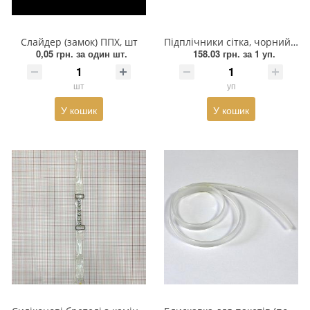
Взуттєва фурнітура
Паєтки
Слайдер (замок) ППХ, шт
Підплічники сітка, чорний / 40шт
0,05 грн.
за один шт.
158.03 грн.
за 1 уп.
Пакети
шт
уп
Перетяжка
У кошик
У кошик
Пір'я
Пломба
Підвіски
Полотна зі страз
Прес, Термопрес
Пристосування
Відсоток