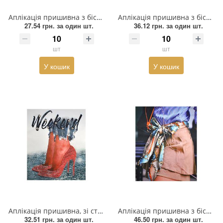
Аплікація пришивна з бісером Дівчина з бантом, 20*25 см, чорний, бежевий, блакитний, жовтий, шт
Аплікація пришивна з бісером QUEEN 20*25см, білий, чорний, бежевий, шт
Пряжка
27.54 грн.
за один шт.
36.12 грн.
за один шт.
Гудзик
шт
шт
Розмірники
У кошик
У кошик
Гумка
Сумочна фурнітура
Скотч для шкіри
Стрази
Тесьма
Ремені
Аплікація пришивна, зі стразами Weekend 20*24,5см, білий, червоний, бежевий, чорний, шт
Аплікація пришивна з бісером Спідниця з бантом, 20*24,5см, фіолетовий, бежевий, чорний, шт
Тесьма зі страз
32.51 грн.
за один шт.
46.50 грн.
за один шт.