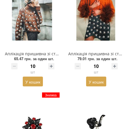
Аплікація пришивна зі стразами SWEATER, 20*25,7см, коричневий, чорний, перли, бежевий, зелений, шт
Аплікація пришивна зі стразами Стильно, 20*26см, коричневий, чорний, перли, бежевий, темно-зелений, пір'я, шт
65.47 грн.
за один шт.
79.01 грн.
за один шт.
шт
шт
У кошик
У кошик
Знижка