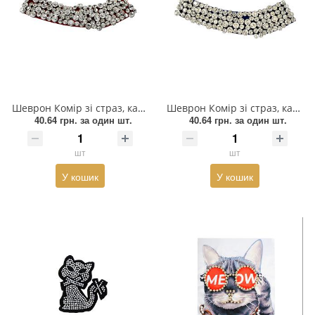
Змійки, Бігунки, Блискавки
Прикраси
Кліпси шубні, гачки
Хольнітен
Кнопка
Шеврони
Колекція 2023
Шнур, Сутаж
Шеврон Комір зі страз, каміння скло, білий кристал, 15,94*5,57см, корал, шт
Шеврон Комір зі страз, каміння скло, білий кристал, 15,94*5,57см, синій, шт
40.64 грн.
за один шт.
40.64 грн.
за один шт.
Краби
шт
шт
Мереживо
У кошик
У кошик
Лейба/етикетка гумова...
Липучка
Матриця
Нитка