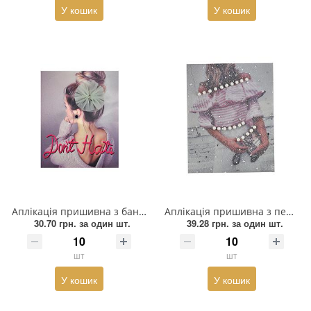
У кошик
У кошик
Аплікація пришивна з бантом Дівчина Don't Hate, 20*25см, чорний, бежевий, рожевий, шт
Аплікація пришивна з перлами Дівчина у сукні, 20*25см, білий, бежевий, рожевий, шт
30.70 грн.
за один шт.
39.28 грн.
за один шт.
шт
шт
У кошик
У кошик