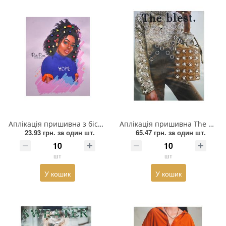
Аплікація пришивна з бісером Афроамериканка. 20*25 см, синій, рожевий, помаранчевий, чорний, шт
Аплікація пришивна The blest, 19,9*25,5см, чорний, білий, коричневий, сірий, перли, шт
23.93 грн.
за один шт.
65.47 грн.
за один шт.
шт
шт
У кошик
У кошик