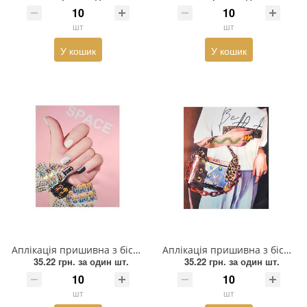
Прикраси
шт
шт
У кошик
У кошик
Фіксатори, наконечники
Хольнітен
Ланцюги метал
Шнурки Гумові
Пакетна етикетка
Шнур
Аплікація пришивна з бісером "SPAСE" Пензель руки, 20*23,5см, білий, бежевий, рожевий, шт
Аплікація пришивна з бісером Дівчина з сумкою, 20*25см, чорний, бежевий, білий, шт
35.22 грн.
за один шт.
35.22 грн.
за один шт.
шт
шт