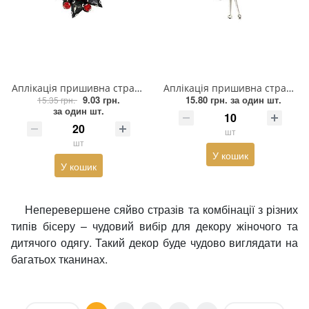
Аплікація пришивна стрази Зірка 3*3см, чорний, black diamond, червоне каміння, шт
Аплікація пришивна стрази Страус 4*4,5см чорний камінь, білий камінь crystal, чорний паєтки, прозорий бісер, шт.
9.03 грн.
15.80 грн.
за один шт.
15.35 грн.
за один шт.
шт
шт
У кошик
У кошик
Неперевершене сяйво стразів та комбінації з різних
типів бісеру – чудовий вибір для декору жіночого та
дитячого одягу. Такий декор буде чудово виглядати на
багатьох тканинах.