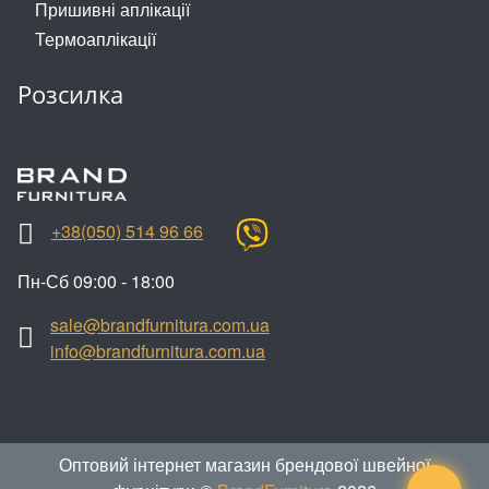
Пришивні аплікації
Змійки, Бігунки, Блискавки
Прикраси
Термоаплікації
Кліпси шубні, гачки
Хольнітен
Розсилка
Кнопка
Шеврони
Колекція 2023
Шнур, Сутаж
Краби
+38(050) 514 96 66
Мереживо
Пн-Сб 09:00 - 18:00
Лейба/етикетка гумова...
sale@brandfurnitura.com.ua
Липучка
info@brandfurnitura.com.ua
Матриця
Нитка
Оптовий інтернет магазин брендової швейної