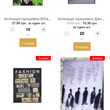
Взуттєва фурнітура
Паєтки
Аплікація пришивна Billie Eilish (колаж) 18*24см, зелена /алтас/, шт
Аплікація пришивна Дівчинка, акварель 27*22см кольорова, шт
Пакети
27.99 грн.
за один шт.
10.38 грн.
28.90 грн.
за один шт.
Перетяжка
шт
шт
У кошик
Пір'я
У кошик
Пломба
Знижка
Знижка
Підвіски
Полотна зі страз
Прес, Термопрес
Пристосування
Відсоток