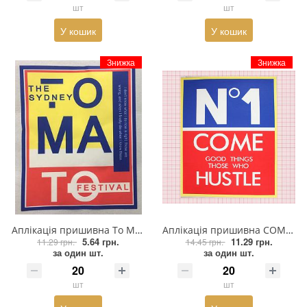
шт
шт
У кошик
У кошик
Знижка
Знижка
Аплікація пришивна To Ma To 29,5*23,5см білий, червоний, синій, жовтий, шт
Аплікація пришивна COME hustle №1* 29,5*23,5см білі літери, червоний та синій фон, жовта рамка, шт
5.64 грн.
11.29 грн.
11.29 грн.
14.45 грн.
за один шт.
за один шт.
шт
шт