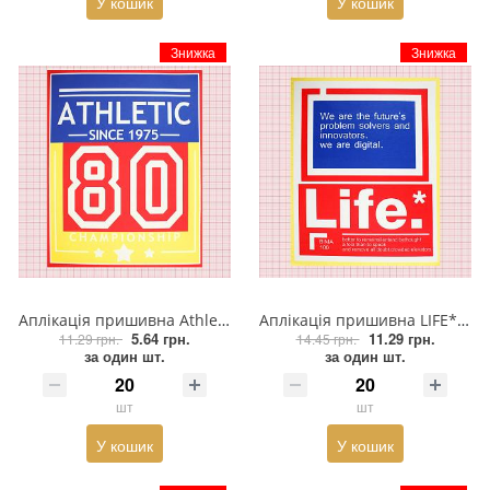
У кошик
У кошик
Знижка
Знижка
Аплікація пришивна Athleyic 80, 29,5*23,5см білий текст, червоно-синьо-жовтий фон, червона рамка, шт
Аплікація пришивна LIFE* 29,5*23,5см біла, червона, синя, жовта, шт
5.64 грн.
11.29 грн.
11.29 грн.
14.45 грн.
за один шт.
за один шт.
шт
шт
У кошик
У кошик