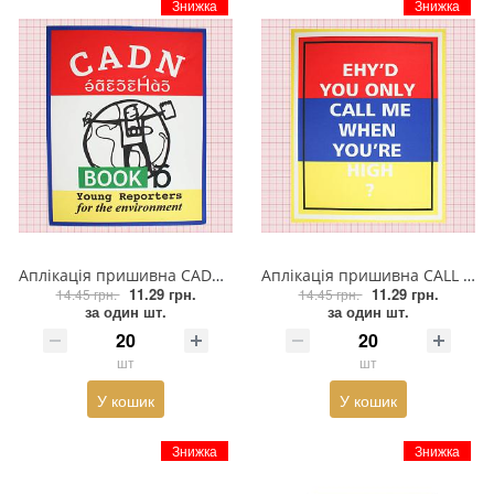
Знижка
Знижка
Аплікація пришивна CADN BOOK 29,5*23,5см. білий і чорний текст, червоний фон, синій кадр, жовтий фон, чорний малюнок, зелений текст фону, шт
Аплікація пришивна CALL ME... 29,5*23,5см білий текст, червоний, синій, жовтий фони, чорна рамка, шт
11.29 грн.
11.29 грн.
14.45 грн.
14.45 грн.
за один шт.
за один шт.
шт
шт
У кошик
У кошик
Знижка
Знижка