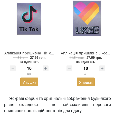
Аплікація пришивна TikTok лого 19*24см, різнокольоровий, шт
Аплікація пришивна Likee Серце 19*24см, сірий фон, різнокольоровий, шт
27.99 грн.
27.99 грн.
41.54 грн.
41.54 грн.
за один шт.
за один шт.
шт
шт
У кошик
У кошик
Яскраві фарби та оригінальні зображення будь-якого
рівня складності – це найважливіші переваги
пришивних аплікацій-постерів для одягу.