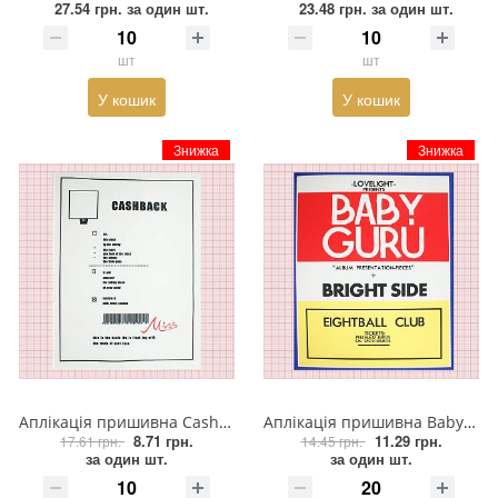
27.54 грн.
за один шт.
23.48 грн.
за один шт.
Прикраси
шт
шт
Фіксатори, наконечники
У кошик
У кошик
Хольнітен
Знижка
Знижка
Ланцюги метал
Шнурки Гумові
Пакетна етикетка
Шнур
Аплікація пришивна Cashback Miss 28,5*22,5см біло-чорна, шт
Аплікація пришивна Baby Guru 29,5*23,5см білий та чорний текст, червоний фон, синя рамка, жовтий фон, шт
8.71 грн.
11.29 грн.
17.61 грн.
14.45 грн.
за один шт.
за один шт.