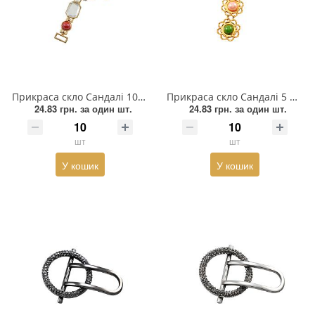
Прикраса скло Сандалі 10*8см та 11мм GOLD, хематит, білий, червоне каміння, перетяжка потрійна
Прикраса скло Сандалі 5 ромашок драже 85*90мм GOLD, кольорове каміння пластик, перетяжка потрійна
24.83 грн.
за один шт.
24.83 грн.
за один шт.
шт
шт
У кошик
У кошик