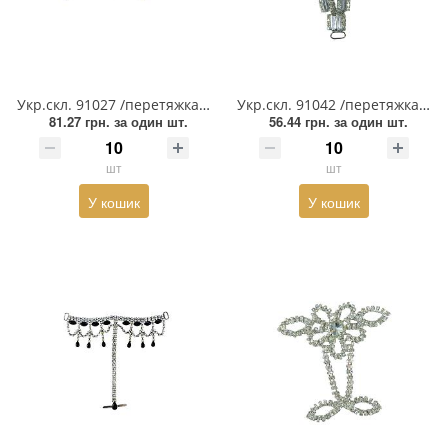
Змійки, Бігунки, Блискавки
Прикраси
Кліпси шубні, гачки
Хольнітен
Кнопка
Шеврони
Укр.скл. 91027 /перетяжка/ GOLD
Укр.скл. 91042 /перетяжка/ NIKEL
81.27 грн.
за один шт.
56.44 грн.
за один шт.
Колекція 2023
Шнур, Сутаж
шт
шт
Краби
У кошик
У кошик
Мереживо
Лейба/етикетка гумова...
Липучка
Матриця
Нитка