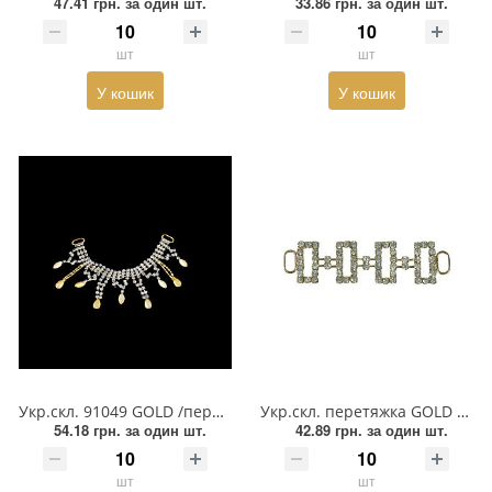
47.41 грн.
за один шт.
33.86 грн.
за один шт.
Пряжка
шт
шт
Гудзик
У кошик
У кошик
Розмірники
Гумка
Сумочна фурнітура
Скотч для шкіри
Стрази
Тесьма
Укр.скл. 91049 GOLD /перетяжка/ 10,8см Підвіски
Укр.скл. перетяжка GOLD 4 прямокут. рамки, біл. каміння, шт
Ремені
54.18 грн.
за один шт.
42.89 грн.
за один шт.
Тесьма зі страз
шт
шт