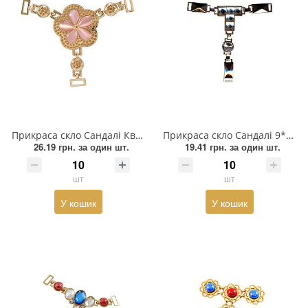
Прикраса скло Сандалі Квітка 10,5*9см і 11мм GOLD, рожеве котяче око каміння, перетяжка потрійна
Прикраса скло Сандалі 9*8см і 7мм GOLD, біле каміння, перетяжка потрійна
26.19 грн.
за один шт.
19.41 грн.
за один шт.
шт
шт
У кошик
У кошик