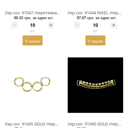
Взуттєва фурнітура
Укр.скл. 91047 /перетяжка потрійна/ 12см BLACK NIKEL
Укр.скл. 91044 NIKEL /перетяжка/ 8,3см
Паєтки
99.33 грн.
за один шт.
97.07 грн.
за один шт.
Пакети
шт
шт
Перетяжка
У кошик
У кошик
Пір'я
Пломба
Підвіски
Полотна зі страз
Прес, Термопрес
Пристосування
Укр.скл. 91045 GOLD /перетяжка/ 9,5см
Укр.скл. 91040 GOLD /перетяжка/ 9,5см
Відсоток