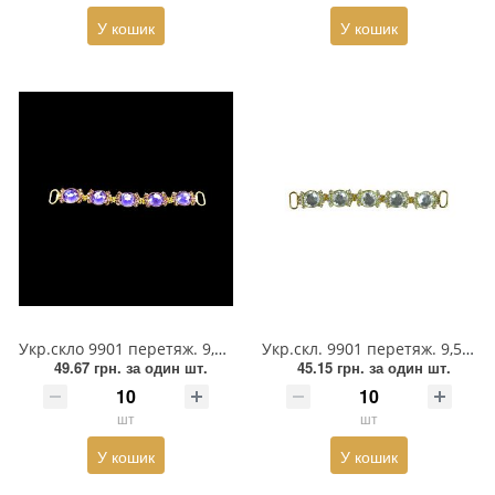
У кошик
У кошик
Прикраси
Фіксатори, наконечники
Хольнітен
Ланцюги метал
Шнурки Гумові
Пакетна етикетка
Шнур
Укр.скло 9901 перетяж. 9,5*1,2см GOLD (кругл.), 8 дрібн.БИЗНИЙ.камені, 5 крупн.бузків.кругл. каменю
Укр.скл. 9901 перетяж. 9,5*1,2см GOLD (кругл.), 8 дрібн.біле каміння, 5 крупн.білих.кругл. каменю
49.67 грн.
за один шт.
45.15 грн.
за один шт.
шт
шт
У кошик
У кошик