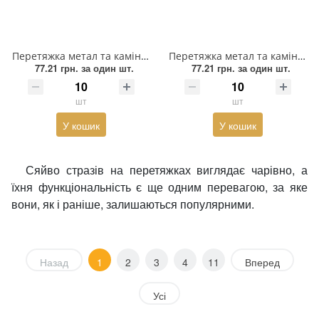
Перетяжка метал та каміння Круг, 3,5см, матовий нікель блек, чорний, шт
Перетяжка метал та каміння Круг, 3,5см, матовий нікель, срібло, шт
77.21 грн.
за один шт.
77.21 грн.
за один шт.
шт
шт
У кошик
У кошик
Сяйво стразів на перетяжках виглядає чарівно, а
їхня функціональність є ще одним перевагою, за яке
вони, як і раніше, залишаються популярними.
Назад
1
2
3
4
11
Вперед
Усі