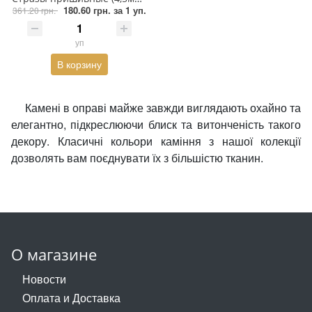
180.60 грн.
за 1 уп.
361.20 грн.
Обувная фурнитура
уп
Пайетки
В корзину
Пакеты
Камені в оправі майже завжди виглядають охайно та
Перетяжка
елегантно, підкреслюючи блиск та витонченість такого
Перья
декору. Класичні кольори каміння з нашої колекції
дозволять вам поєднувати їх з більшістю тканин.
Пломба
Подвески
Полотна из страз
О магазине
Пресс, Термопресс
Новости
Приспособления
Оплата и Доставка