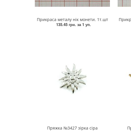
Пряжка
Прикраса металу нік монети. 1т.шт
Прикр
Гудзик
135.45 грн.
за 1 уп.
Розмірники
Гумка
Сумочна фурнітура
Скотч для шкіри
Стрази
Тесьма
Ремені
Тесьма зі страз
Пряжка №3427 зірка сіра
П