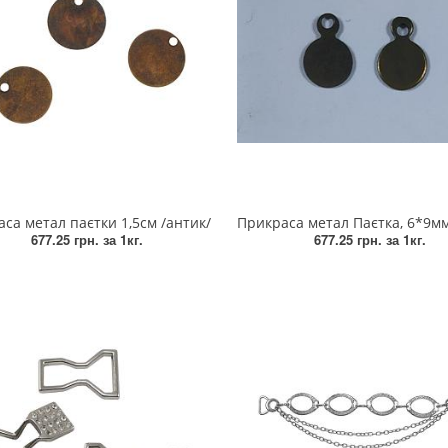
са метал паєтки 1,5см /антик/
Прикраса метал Паєтка, 6*9мм, бронза, ан
677.25 грн.
за 1кг.
677.25 грн.
за 1кг.