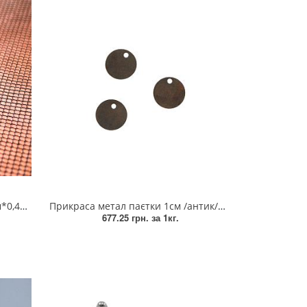
0,47м
Прикраса метал паєтки 1см /антик/ крайовий отвір
677.25 грн.
за 1кг.