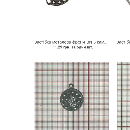
Взуттєва фурнітура
Паєтки
Пакети
Перетяжка
Застібка металева френч BN 6 каменів
Застібка
11.29 грн.
за один шт.
Пір'я
Пломба
Підвіски
Полотна зі страз
Прес, Термопрес
Пристосування
Відсоток