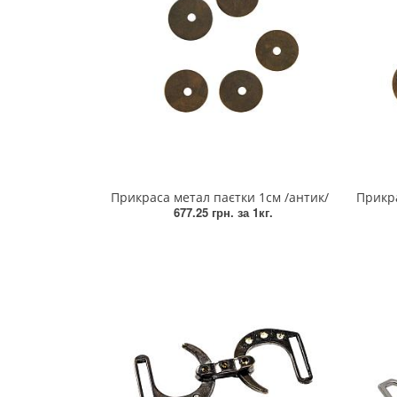
Змійки, Бігунки, Блискавки
Прикраси
Кліпси шубні, гачки
Хольнітен
Кнопка
Шеврони
Колекція 2023
Шнур, Сутаж
Краби
Прикраса метал паєтки 1см /антик/
Прикра
Мереживо
677.25 грн.
за 1кг.
Лейба/етикетка гумова...
Липучка
Матриця
Нитка