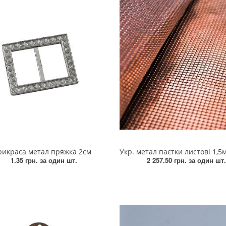
 Малюнки
ві Гума, Силікон
вні Тканина,
р
ольорові
ка, бігунки
ина
різні
1000-50 грос
ві Стрази комб.
ння Флок
ивні Хутро Флок
ві Тканинні
іксатори
Квіти, Птахи
вні Стрази,
жка
нний
жки
рикраса метал пряжка 2см
Укр. метал паєтки листові 1,5м*
1.35 грн.
за один шт.
2 257.50 грн.
за один шт.
ттєвий