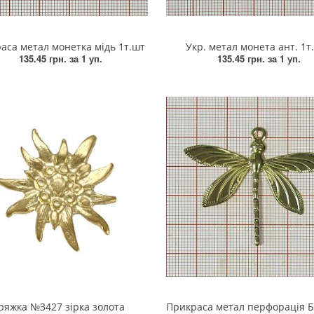
аса метал монетка мідь 1т.шт
Укр. метал монета ант. 1т
135.45 грн.
за 1 уп.
135.45 грн.
за 1 уп.
ряжка №3427 зірка золота
Прикраса метал перфорація Бабка 65*50мм G