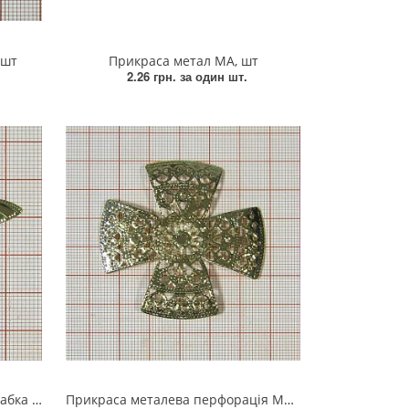
.шт
Прикраса метал МА, шт
2.26 грн.
за один шт.
OLD, шт
Прикраса металева перфорація Млин 60*60мм GOLD, шт