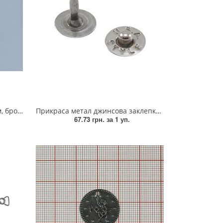
тик, шт
Прикраса метал джинсова заклепка, без гвоздика, 1т.шт
67.73 грн.
за 1 уп.