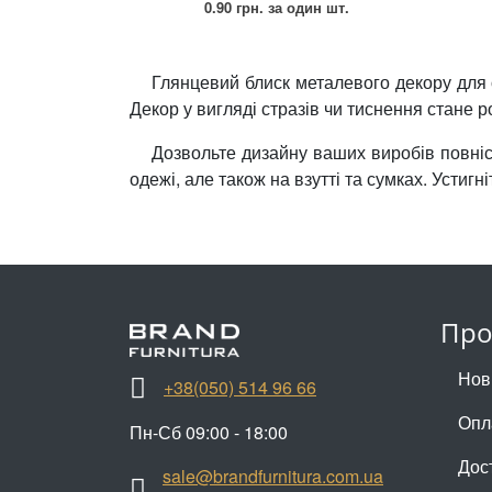
0.90 грн.
за один шт.
Прикраси
Глянцевий блиск металевого декору для 
Фіксатори, наконечники
Декор у вигляді стразів чи тиснення стане
Хольнітен
Дозвольте дизайну ваших виробів повніс
одежі, але також на взутті та сумках. Устигн
Ланцюги метал
Шнурки Гумові
Пакетна етикетка
Шнур
Про
Нов
+38(050) 514 96 66
Опл
Пн-Сб 09:00 - 18:00
Дос
sale@brandfurnitura.com.ua