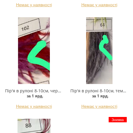
Немає у наявності
Немає у наявності
Пряжка
Гудзик
Розмірники
Гумка
Сумочна фурнітура
Скотч для шкіри
Стрази
Пір'я в рулоні 8-10см, червоний, ярд
Пір'я в рулоні 8-10см, темно-сірий, ярд
за 1 ярд.
за 1 ярд.
Тесьма
Немає у наявності
Немає у наявності
Ремені
Знижка
Тесьма зі страз