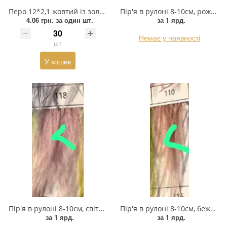
Взуттєва фурнітура
Перо 12*2,1 жовтий із золотом, шт
Пір'я в рулоні 8-10см, рожевий, ярд
4.06 грн.
за один шт.
за 1 ярд.
Паєтки
Немає у наявності
шт
Пакети
У кошик
Перетяжка
Пір'я
Пломба
Підвіски
Полотна зі страз
Прес, Термопрес
Пристосування
Пір'я в рулоні 8-10см, світло-ліловий, ярд
Пір'я в рулоні 8-10см, бежевий, ярд
за 1 ярд.
за 1 ярд.
Відсоток