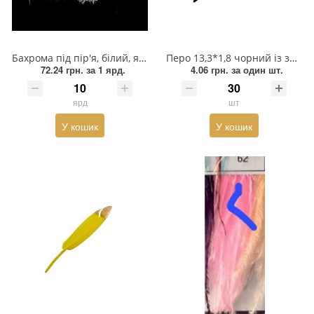
Змійки, Бігунки, Блискавки
Прикраси
Кліпси шубні, гачки
Хольнітен
Бахрома під пір'я, білий, ярд
Перо 13,3*1,8 чорний із золотом, шт
Кнопка
Шеврони
72.24 грн.
за 1 ярд.
4.06 грн.
за один шт.
Колекція 2023
Шнур, Сутаж
ярд
шт
У кошик
У кошик
Краби
Мереживо
Лейба/етикетка гумова...
Липучка
Матриця
Нитка