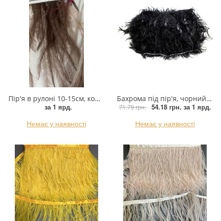
Прикраси
Фіксатори, наконечники
Хольнітен
Ланцюги метал
Пір'я в рулоні 10-15см, коричневий, ярд
Бахрома під пір'я, чорний, ярд
Шнурки Гумові
за 1 ярд.
54.18 грн.
за 1 ярд.
71.79 грн.
Пакетна етикетка
Немає у наявності
Немає у наявності
Шнур