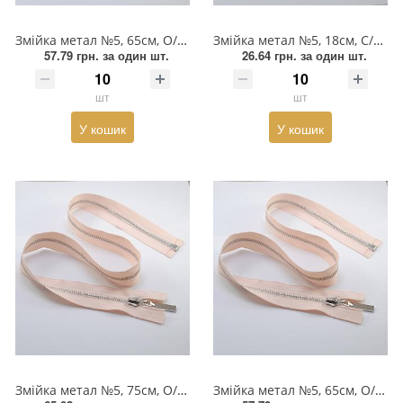
Взуттєва фурнітура
Змійка метал №5, 65см, О/Є, пісочна та нікель, шт
Змійка метал №5, 18см, С/Є, пісочна та нікель, шт
Паєтки
57.79 грн.
за один шт.
26.64 грн.
за один шт.
Пакети
шт
шт
Перетяжка
У кошик
У кошик
Пір'я
Пломба
Підвіски
Полотна зі страз
Прес, Термопрес
Пристосування
Змійка метал №5, 75см, О/Є, світло-персикова та нікель, шт
Змійка метал №5, 65см, О/Є, світло-персикова та нікель, шт
Відсоток