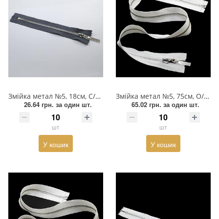
Змійка метал №5, 18см, С/Є, темно-сіра та нікель, шт
Змійка метал №5, 75см, О/Є, біла та нікель, шт
26.64 грн.
за один шт.
65.02 грн.
за один шт.
шт
шт
У кошик
У кошик