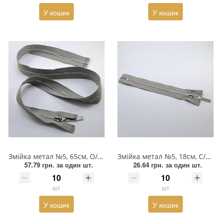
У кошик
У кошик
Прикраси
Фіксатори, наконечники
Хольнітен
Ланцюги метал
Шнурки Гумові
Пакетна етикетка
Шнур
Змійка метал №5, 65см, О/Є, світло-сіра та нікель, шт
Змійка метал №5, 18см, С/Є, світло-сіра та нікель, шт
57.79 грн.
за один шт.
26.64 грн.
за один шт.
шт
шт
У кошик
У кошик