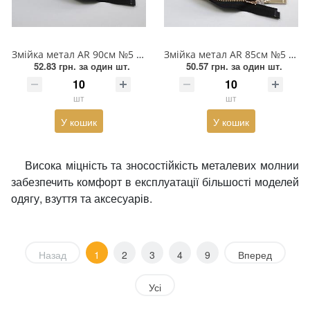
Змійка метал AR 90см №5 O/Е GOLD, чорна тканина, одностороння, бігунок зі вдавленим лого, шт
Змійка метал AR 85см №5 O/Е GOLD, чорна тканина, одностороння, бігунок зі вдавленим лого, шт
52.83 грн.
за один шт.
50.57 грн.
за один шт.
шт
шт
У кошик
У кошик
Висока міцність та зносостійкість металевих молнии
забезпечить комфорт в експлуатації більшості моделей
одягу, взуття та аксесуарів.
Назад
1
2
3
4
9
Вперед
Усі