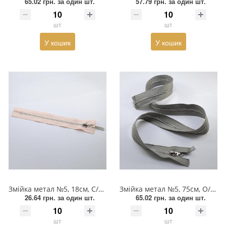
65.02 грн.
за один шт.
57.79 грн.
за один шт.
Пряжка
шт
шт
Гудзик
У кошик
У кошик
Розмірники
Гумка
Сумочна фурнітура
Скотч для шкіри
Стрази
Тесьма
Змійка метал №5, 18см, С/Є, світло-персикова та нікель, шт
Змійка метал №5, 75см, О/Є, світло-сіра та нікель, шт
Ремені
26.64 грн.
за один шт.
65.02 грн.
за один шт.
Тесьма зі страз
шт
шт