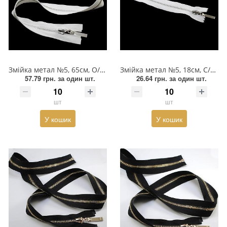
Змійка метал №5, 65см, О/Є, біла та нікель, шт
Змійка метал №5, 18см, С/Є, біла та нікель, шт
57.79 грн.
за один шт.
26.64 грн.
за один шт.
шт
шт
У кошик
У кошик