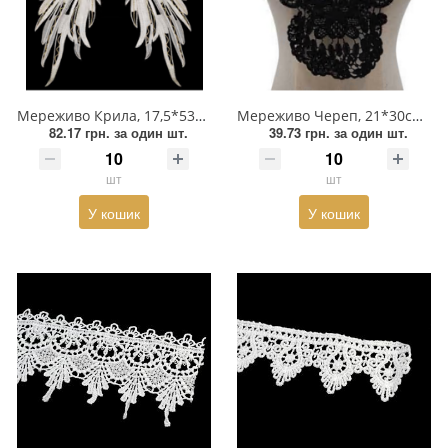
Мереживо Крила, 17,5*53см, білий, пара
Мереживо Череп, 21*30см, чорний, шт
82.17 грн.
за один шт.
39.73 грн.
за один шт.
шт
шт
У кошик
У кошик