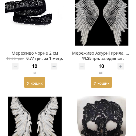
Мереживо чорне 2 см
Мереживо Ажурні крила, 15*38см, білий, пара
6.77 грн.
за 1 метр.
44.25 грн.
за один шт.
13.55 грн.
м
шт
У кошик
У кошик