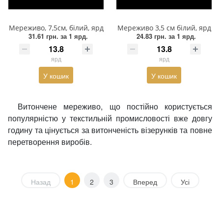
Мереживо, 7,5см, білий, ярд
Мереживо 3,5 см білий, ярд
31.61 грн.
за 1 ярд.
24.83 грн.
за 1 ярд.
ярд
ярд
У кошик
У кошик
Витончене мереживо, що постійно користується
популярністю у текстильній промисловості вже довгу
годину та цінується за витонченість візерунків та повне
перетворення виробів.
Назад
1
2
3
Вперед
Усі