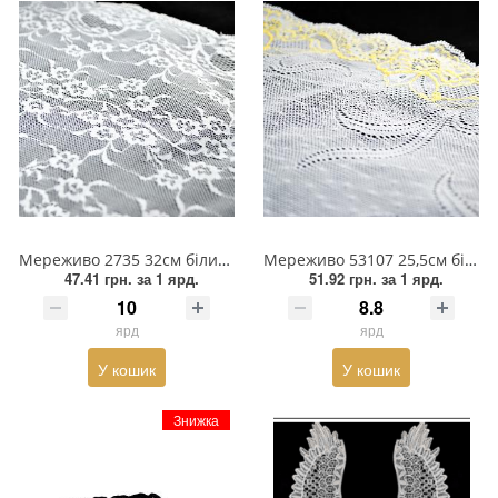
Мереживо 2735 32см білий ярд
Мереживо 53107 25,5см біле, лимон. візерунок ярд
47.41 грн.
за 1 ярд.
51.92 грн.
за 1 ярд.
ярд
ярд
У кошик
У кошик
Знижка