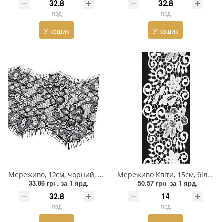
ярд
ярд
Пряжка
У кошик
У кошик
Гудзик
Розмірники
Гумка
Сумочна фурнітура
Скотч для шкіри
Стрази
Тесьма
Мереживо, 12см, чорний, ярд
Мереживо Квіти, 15см, білий, ярд
33.86 грн.
за 1 ярд.
50.57 грн.
за 1 ярд.
Ремені
ярд
ярд
Тесьма зі страз