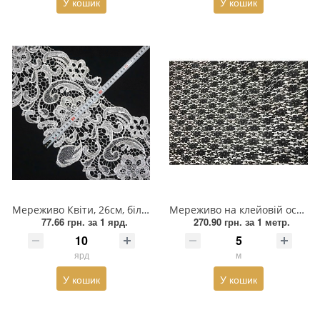
У кошик
У кошик
Прикраси
Фіксатори, наконечники
Хольнітен
Ланцюги метал
Шнурки Гумові
Пакетна етикетка
Мереживо Квіти, 26см, білий, ярд
Мереживо на клейовій основі 102см, м
Шнур
77.66 грн.
за 1 ярд.
270.90 грн.
за 1 метр.
ярд
м
У кошик
У кошик