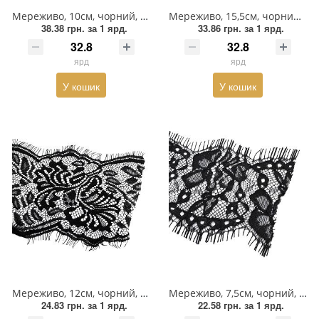
Взуттєва фурнітура
Мереживо, 10см, чорний, ярд
Мереживо, 15,5см, чорний, ярд
38.38 грн.
за 1 ярд.
33.86 грн.
за 1 ярд.
Паєтки
ярд
ярд
Пакети
У кошик
У кошик
Перетяжка
Пір'я
Пломба
Підвіски
Полотна зі страз
Прес, Термопрес
Пристосування
Мереживо, 12см, чорний, ярд
Мереживо, 7,5см, чорний, ярд
24.83 грн.
за 1 ярд.
22.58 грн.
за 1 ярд.
Відсоток