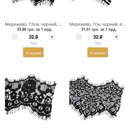
Змійки, Бігунки, Блискавки
Прикраси
Кліпси шубні, гачки
Хольнітен
Мереживо, 7,5см, чорний, ярд
Мереживо, 7см, чорний, ярд
Кнопка
Шеврони
33.86 грн.
за 1 ярд.
31.61 грн.
за 1 ярд.
Колекція 2023
Шнур, Сутаж
ярд
ярд
У кошик
У кошик
Краби
Мереживо
Лейба/етикетка гумова...
Липучка
Матриця
Нитка