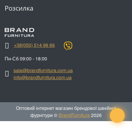
Взуттєва фурнітура
Розсилка
Паєтки
Пакети
Перетяжка
+38(050) 514 96 66
Пір'я
Пн-Сб 09:00 - 18:00
Пломба
sale@brandfurnitura.com.ua
info@brandfurnitura.com.ua
Підвіски
Полотна зі страз
Прес, Термопрес
Оптовий інтернет магазин брендової швейної
фурнітури ©
BrandFurnitura
2026
Пристосування
Відсоток