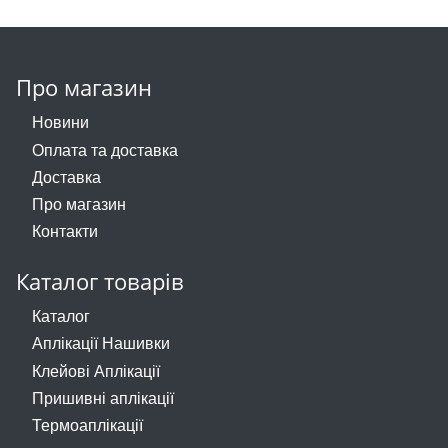
Змійки, Бігунки, Блискавки
Прикраси
Кліпси шубні, гачки
Хольнітен
Про магазин
Кнопка
Шеврони
Новини
Колекція 2023
Шнур, Сутаж
Оплата та доставка
Доставка
Краби
Про магазин
Контакти
Мереживо
Лейба/етикетка гумова...
Каталог товарів
Каталог
Липучка
Аплікації Нашивки
Матриця
Клейові Аплікації
Пришивні аплікації
Нитка
Термоаплікації