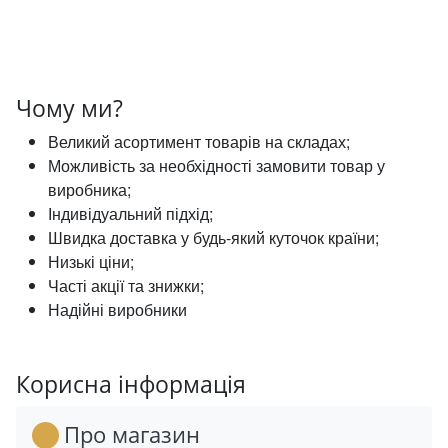
Прикраси
Фіксатори, наконечники
Чому ми?
Хольнітен
Великий асортимент товарів на складах;
Ланцюги метал
Можливість за необхідності замовити товар у
виробника;
Шнурки Гумові
Індивідуальний підхід;
Швидка доставка у будь-який куточок країни;
Пакетна етикетка
Низькі ціни;
Часті акції та знижки;
Шнур
Надійні виробники
Корисна інформація
Про магазин