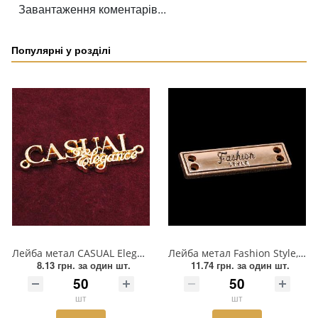
Взуттєва фурнітура
Завантаження коментарів...
Паєтки
Популярні у розділі
Пакети
Перетяжка
Пір'я
Пломба
Підвіски
Полотна зі страз
Прес, Термопрес
Лейба метал CASUAL Elegance, 4.7 * 1,5 см, GOLD, шт.
Лейба метал Fashion Style, 2,2*0,6см, золото, шт
8.13 грн.
за один шт.
11.74 грн.
за один шт.
Пристосування
шт
шт
Відсоток