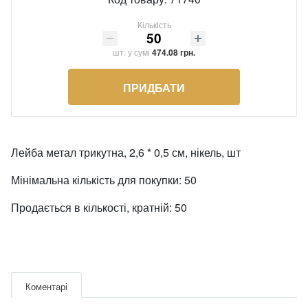
Змійки, Бігунки, Блискавки
Прикраси
Кількість
Кліпси шубні, гачки
Хольнітен
шт.
у сумі
474.08 грн.
Кнопка
Шеврони
ПРИДБАТИ
Колекція 2023
Шнур, Сутаж
Краби
Лейба метал трикутна, 2,6 * 0,5 см, нікель, шт
Мереживо
Мінімальна кількість для покупки: 50
Лейба/етикетка гумова...
Продається в кількості, кратній: 50
Липучка
Матриця
Нитка
Коментарі